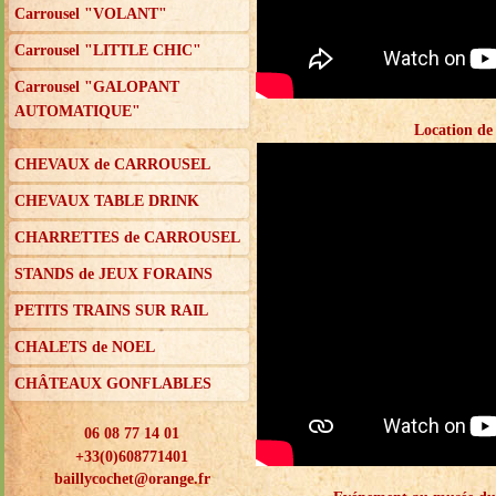
Carrousel "VOLANT"
Carrousel "LITTLE CHIC"
Carrousel "GALOPANT
AUTOMATIQUE"
Location de
CHEVAUX de CARROUSEL
CHEVAUX TABLE DRINK
CHARRETTES de CARROUSEL
STANDS de JEUX FORAINS
PETITS TRAINS SUR RAIL
CHALETS de NOEL
CHÂTEAUX GONFLABLES
06 08 77 14 01
+33(0)608771401
baillycochet@orange.fr