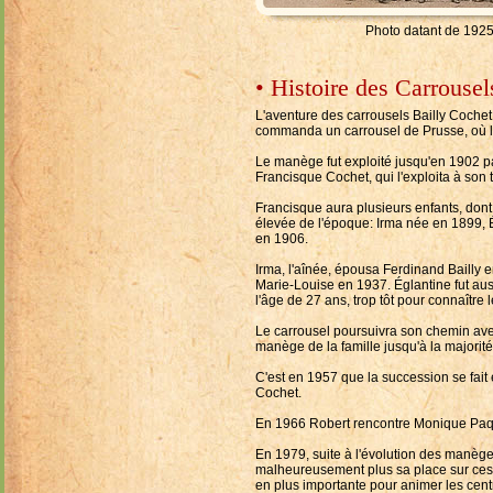
Photo datant de 192
• Histoire des Carrousel
L'aventure des carrousels Bailly Cochet
commanda un carrousel de Prusse, où le
Le manège fut exploité jusqu'en 1902 pa
Francisque Cochet, qui l'exploita à son 
Francisque aura plusieurs enfants, dont 
élevée de l'époque: Irma née en 1899, 
en 1906.
Irma, l'aînée, épousa Ferdinand Bailly 
Marie-Louise en 1937. Églantine fut aus
l'âge de 27 ans, trop tôt pour connaître 
Le carrousel poursuivra son chemin avec 
manège de la famille jusqu'à la majorit
C'est en 1957 que la succession se fait 
Cochet.
En 1966 Robert rencontre Monique Paqu
En 1979, suite à l'évolution des manèges 
malheureusement plus sa place sur ces 
en plus importante pour animer les centr