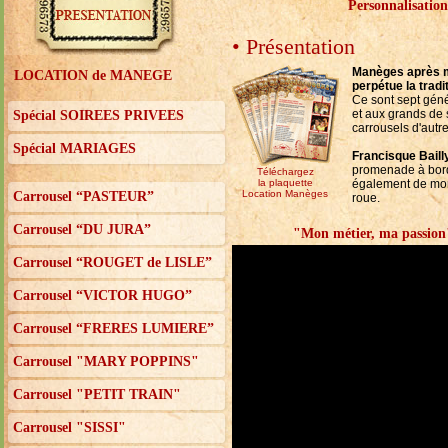
Personnalisatio
• Présentation
Manèges après
LOCATION de MANEGE
perpétue la tradi
Ce sont sept géné
et aux grands de 
Spécial SOIREES PRIVEES
carrousels d'autre
Spécial MARIAGES
Francisque Baill
promenade à bord
Téléchargez
la plaquette
également de mon
Location Manèges
Carrousel “PASTEUR”
roue.
Carrousel “DU JURA”
"Mon métier, ma passion"
Carrousel “ROUGET de LISLE”
Carrousel “VICTOR HUGO”
Carrousel “FRERES LUMIERE”
Carrousel "MARY POPPINS"
Carrousel "PETIT TRAIN"
Carrousel "SISSI"