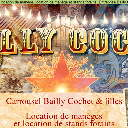
location de manege, location de manège et stands forains: Entreprise Bailly
Carrousel Bailly Cochet & filles
Location de manèges
et location de stands forains